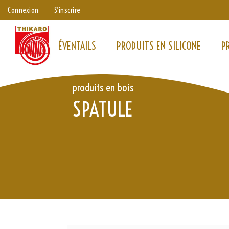
Aller
Connexion
S’inscrire
au
contenu
ÉVENTAILS
PRODUITS EN SILICONE
P
produits en bois
SPATULE