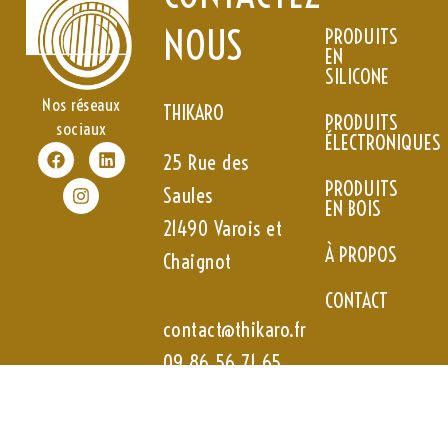
NOUS
PRODUITS
EN
SILICONE
Nos réseaux
THIKARO
PRODUITS
sociaux
ÉLECTRONIQUES
F
I
L
25 Rue des
a
n
i
c
s
n
PRODUITS
Saules
e
t
k
EN BOIS
b
a
e
21490 Varois et
o
g
d
À PROPOS
o
r
i
Chaignot
k
a
n
m
CONTACT
contact@thikaro.fr
09 86 56 71 65
06 63 26 60
03