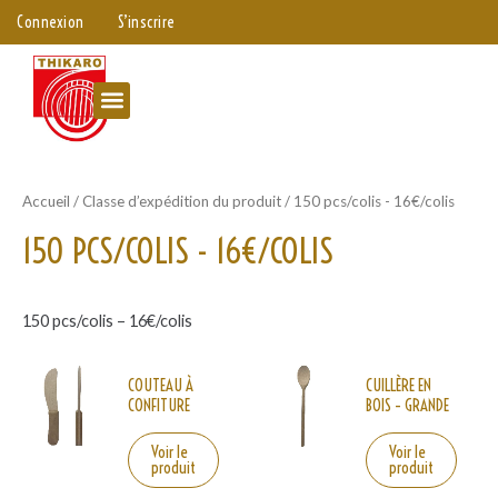
Aller
Connexion
S’inscrire
au
contenu
Menu
Accueil
/ Classe d’expédition du produit / 150 pcs/colis - 16€/colis
150 PCS/COLIS - 16€/COLIS
150 pcs/colis – 16€/colis
COUTEAU À
CUILLÈRE EN
CONFITURE
BOIS – GRANDE
Voir le
Voir le
produit
produit