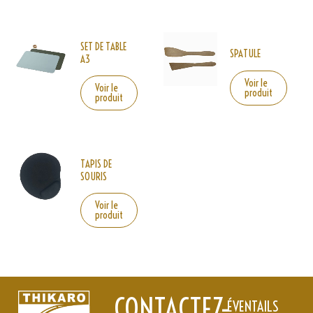
SET DE TABLE
SPATULE
A3
Voir le
Voir le
produit
produit
TAPIS DE
SOURIS
Voir le
produit
CONTACTEZ-
ÉVENTAILS